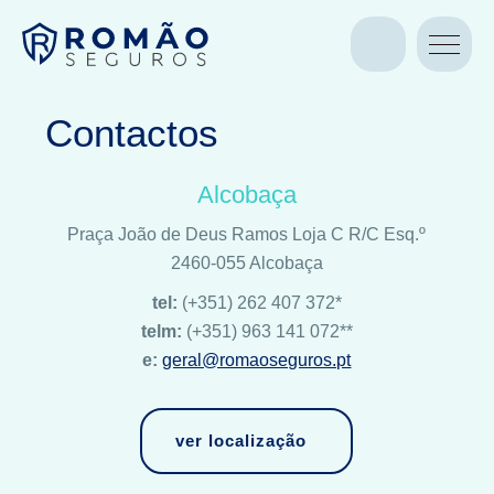
Contactos
QUEM SOMOS
SEGUROS
CONTACTOS
Simulação
Alcobaça
Praça João de Deus Ramos Loja C R/C Esq.º
2460-055 Alcobaça
tel:
(+351) 262 407 372*
telm:
(+351) 963 141 072**
e:
geral@romaoseguros.pt
ver localização