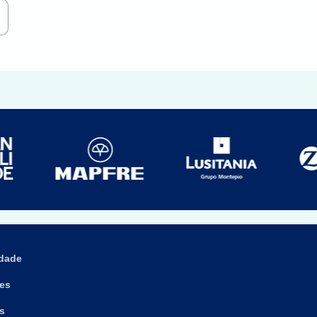
idade
es
s